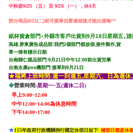
中秋節9/25 （五） 至 9/28 （一），休4天
紙杯貨倉部門-外縣市客戶出貨到9月18日星期五,請
高雄.屏東廣告成品部:我們2個部門都放假,接件製作,貨
單一律有標示日期
台南歸仁樣品部門:9月21
日中午12:00前出貨完畢
台南永康pos機部門:接單到9月21日
★福將上班時間:週一到週五,星期六、日為週休
◆
營業時間:
星期一~五(
週休二日)
早上9:00~12:00
中午12:00~14:00為休息時間
下午14:00~17:00
★
115
年政府行政機關例行國定休假日如下:
補假日都是休假不