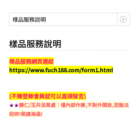
樣品服務說明
樣品服務說明
樣品服務網頁連結
https://www.fuch168.com/form1.html
(不需登錄會員就可以直接留言)
歸仁/玉井派單處：僅內部作業,不對外開放,恕無法
★
★
招待!敬請海涵!