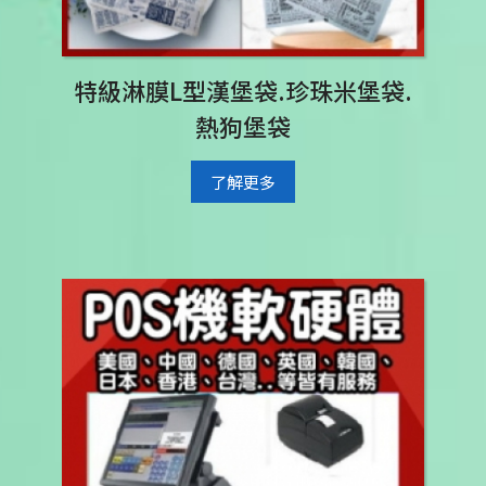
特級淋膜L型漢堡袋.珍珠米堡袋.
熱狗堡袋
了解更多