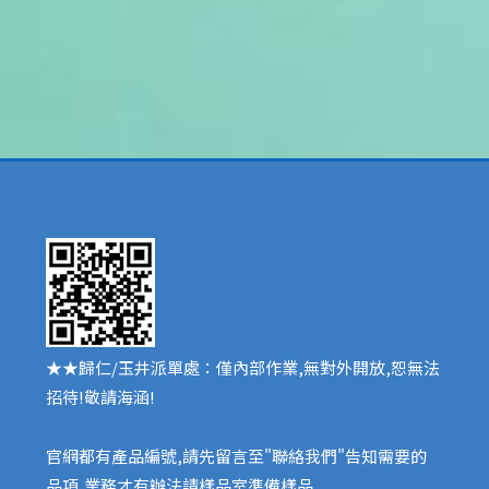
★★歸仁/玉井派單處：僅內部作業,無對外開放,恕無法
招待!敬請海涵!
官網都有產品編號,請先留言至"聯絡我們"告知需要的
品項,業務才有辦法請樣品室準備樣品,