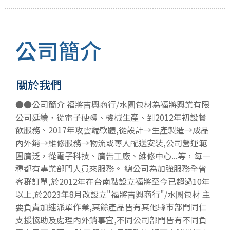
公司簡介
關於我們
●●公司簡介 福將吉興商行/水圓包材為福將興業有限
公司延續，從電子硬體、機械生產、到2012年初設餐
飲服務、2017年攻雲端軟體,從設計→生產製造→成品
內外銷→維修服務→物流或專人配送安裝,公司營運範
圍廣泛，從電子科技、廣告工廠、維修中心...等，每一
種都有專業部門人員來服務。 總公司為加強服務全省
客群訂單,於2012年在台南點設立福將至今已超過10年
以上,於2023年8月改設立"福將吉興商行"/水圓包材 主
要負責加速派單作業,其餘產品皆有其他縣市部門同仁
支援協助及處理內外銷事宜,不同公司部門皆有不同負